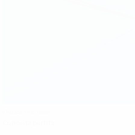
Il Potsdam è in finale
Curiosità partita