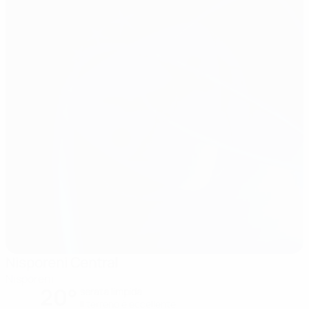
Nisporeni Central
Nisporeni
20°
serata limpida
Il terreno è eccellente