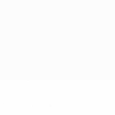
Passa
al
contenuto
principale
Campionati Europei UEFA Under 21
Bosnia ed Erzegovina vs Slovenia
Sommario
Aggiornamenti
Info partita
Curiosità partita