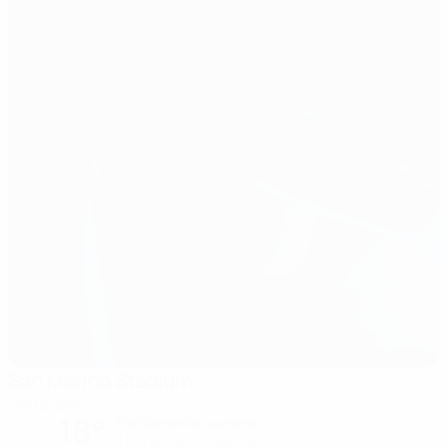
San Marino Stadium
Serravalle
18°
Parzialmente nuvoloso
Il terreno è eccellente