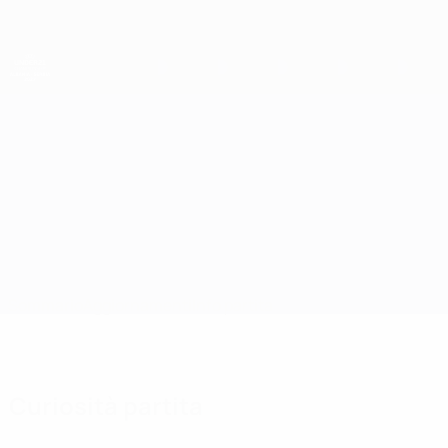
Passa
al
contenuto
principale
Campionati Europei UEFA Under 21
Spagna vs Russia*
Sommario
Aggiornamenti
Info partita
Curiosità partita