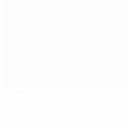
Veli Joze
Poreč
14°
Soleggiato
Il terreno è asciutto
Arbitri