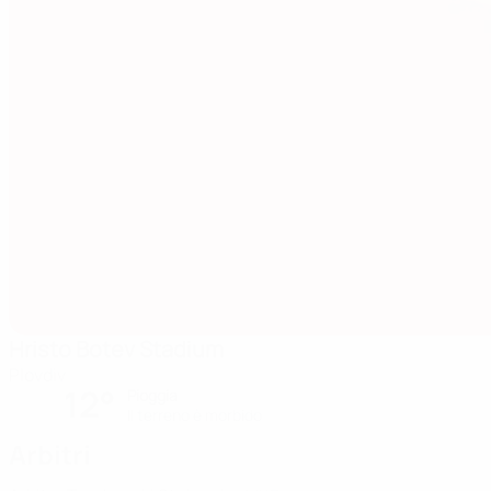
Hristo Botev Stadium
Plovdiv
12°
Pioggia
Il terreno è morbido
Arbitri