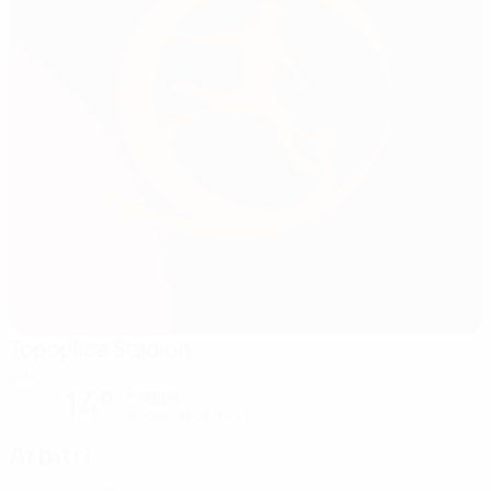
Topoplica Stadion
Bar
14°
Pioggia
Il terreno è umido
Arbitri