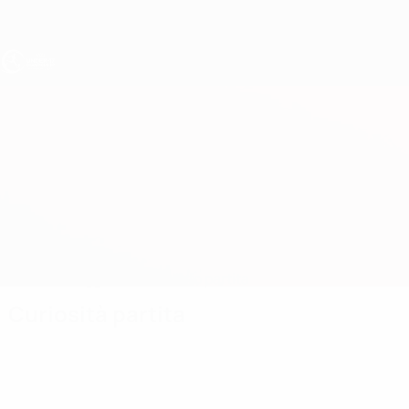
Passa
al
contenuto
principale
UEFA Under 17
Norvegia vs Germania
Sommario
Aggiornamenti
Info partita
Curiosità partita