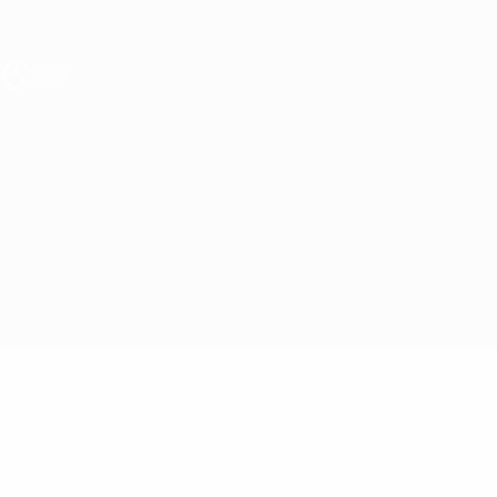
Passa
al
contenuto
principale
UEFA Under 17
Sommario
Aggiornamenti
Info partita
Inghilterra vs Slovenia