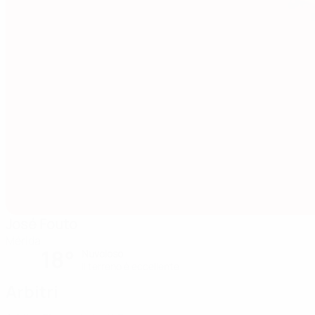
José Fouto
Mérida
18°
Nuvoloso
Il terreno è eccellente
Arbitri