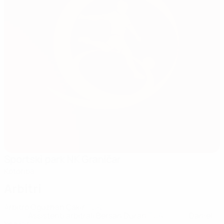
Sportski park NK Graničar
Kotoriba
Arbitri
Arbitro
Oguzhan Çakir
TUR
Assistenti arbitrali
Bersan Duran
TUR
Daniel