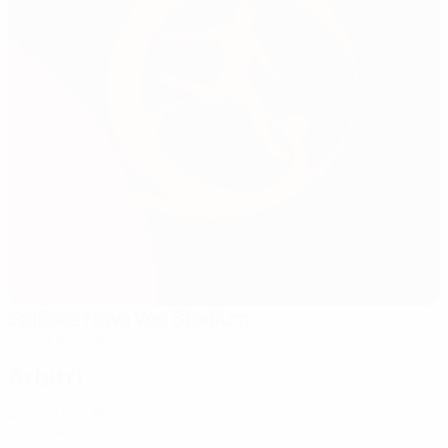
Spišská Nová Ves Stadium
Spišská Nová Ves
Arbitri
Arbitro
Igor Bosca
MDA
Assistenti arbitrali
Ghennadi Lisita
MDA
Patrik