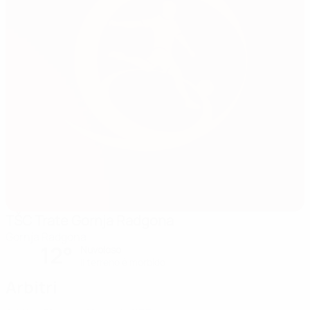
TŠC Trate Gornja Radgona
Gornja Radgona
12°
Nuvoloso
Il terreno è morbido
Arbitri