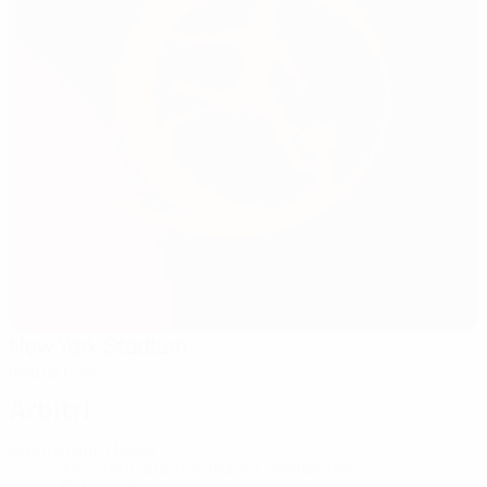
New York Stadium
Rotherham
Arbitri
Arbitro
Umut Meler
TUR
Assistenti arbitrali
Robert Steinacher
AUT