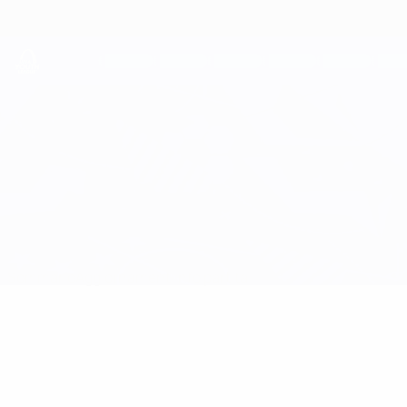
Passa
al
contenuto
principale
UEFA Youth League
Atalanta vs Club Brugge
Sommario
Aggiornamenti
Info partita