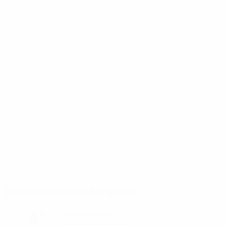
Şenol Güneş Spor Kompleksi
Trabzon
6°
Serata nuvolosa
Il terreno è eccellente