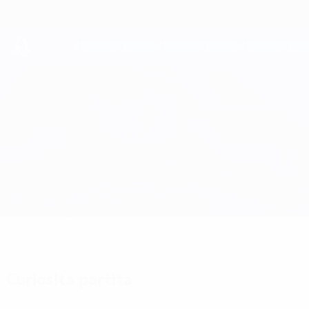
Passa
al
contenuto
principale
UEFA Youth League
Midtjylland vs Progrès
Sommario
Aggiornamenti
Info partita
Curiosità partita