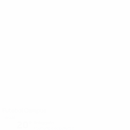
Futebol Campus
Seixal
20°
Soleggiato
Il terreno è eccellente