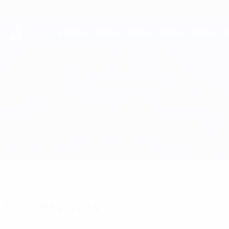
Passa
al
contenuto
principale
UEFA Youth League
APOEL vs Tottenham
Sommario
Info partita
Curiosità partita