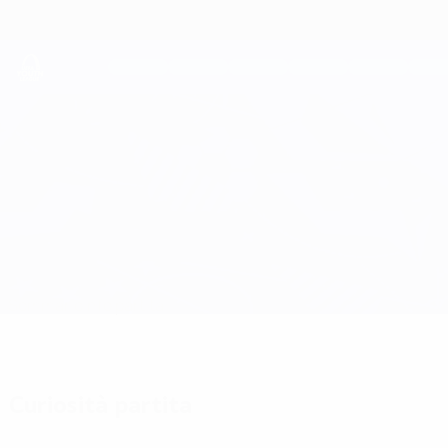
Passa
al
contenuto
principale
UEFA Youth League
Beşiktaş vs Leipzig
Sommario
Info partita
Curiosità partita