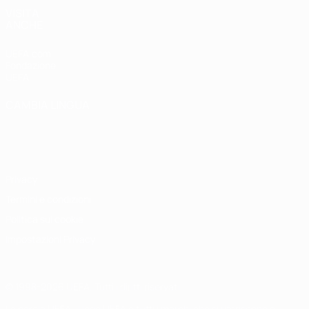
VISITA
ANCHE
UEFA.com
Fondazione
UEFA
CAMBIA LINGUA
Italiano
English
Français
Deutsch
Русский
Español
Italiano
Português
Privacy
Termini e condizioni
Politica sui cookie
Impostazioni Privacy
© 1998-2026 UEFA. Tutti i diritti riservati
La parola UEFA, il logo UEFA e tutti i marchi che si riferiscono a