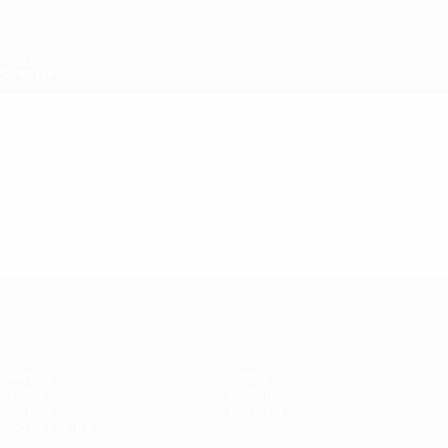
Passa
al
contenuto
principale
Supercoppa UEFA
Video
In vetrina
Supercoppa UEFA
Partita
Storia
Video
Dettagli
Notizie
Negozio
Guida Evento