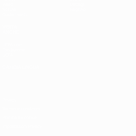
Video
Dettagli
Notizie
Negozio
Guida Evento
VISITA
ANCHE
UEFA.com
Fondazione
UEFA
CAMBIA LINGUA
Italiano
English
Français
Deutsch
Русский
Español
Italiano
Português
Privacy
Termini e condizioni
Politica sui cookie
Impostazioni Privacy