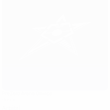
PreZero Arena Gliwice
Gliwice
Arbitri