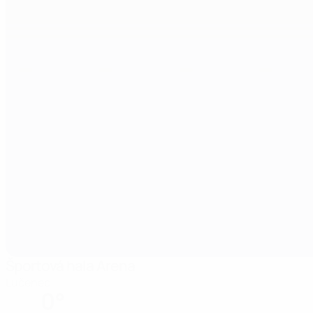
Športová hala Arena
Lučenec
0°