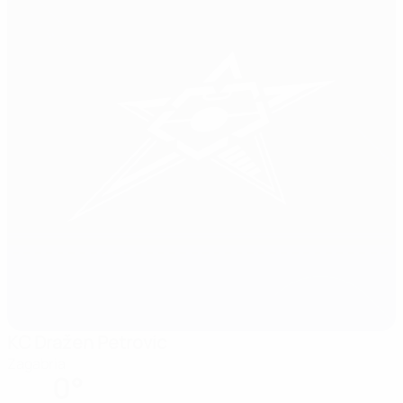
KC Dražen Petrovic
Zagabria
0°