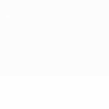
Passa
al
contenuto
principale
UEFA Futsal Champions League
Futsal Minerva vs Fiorentino
Sommario
Aggiornamenti
Info partita
Curiosità partita