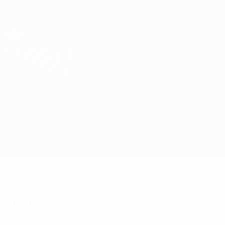
Passa
al
contenuto
UEFA Europa League Ufficiale
Scarica
principale
Risultati e statistiche live
UEFA Europa League
Celtic vs Boavista
Sommario
Aggiornamenti
Info partita
Curiosità partita