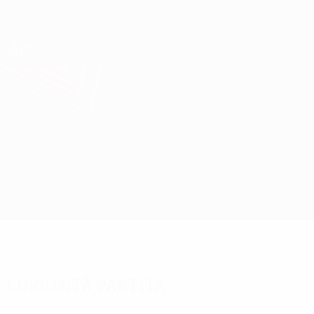
Passa
al
contenuto
UEFA Europa League Ufficiale
Scarica
principale
Risultati e statistiche live
UEFA Europa League
Crvena Zvezda vs Mönchengladbach
Sommario
Aggiornamenti
Info partita
Curiosità partita