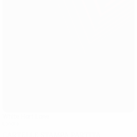
White Hart Lane
Londra
Cartelle stampa partita