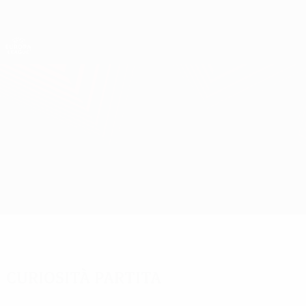
Passa
al
contenuto
UEFA Europa League Ufficiale
Scarica
principale
Risultati e statistiche live
UEFA Europa League
Fiorentina vs Juventus
Sommario
Aggiornamenti
Info partita
Curiosità partita