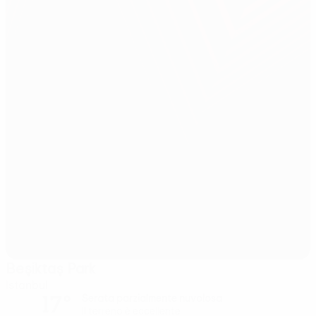
Beşiktaş Park
Istanbul
17°
Serata parzialmente nuvolosa
Il terreno è eccellente