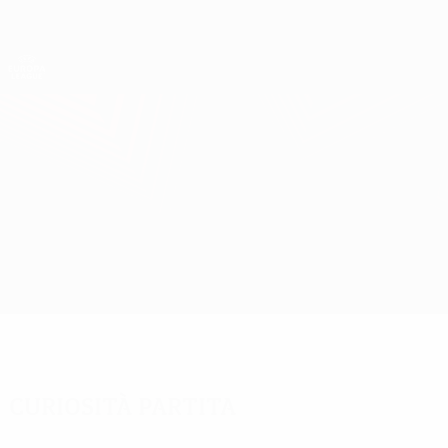
Passa
al
contenuto
UEFA Europa League Ufficiale
Scarica
principale
Risultati e statistiche live
UEFA Europa League
Rangers vs Roma
Sommario
Aggiornamenti
Info partita
Curiosità partita