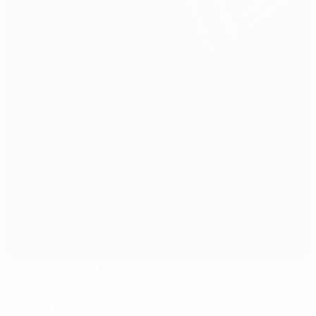
Stadion Rajko Mitić
Belgrado
24°
Serata nuvolosa
Il terreno è eccellente