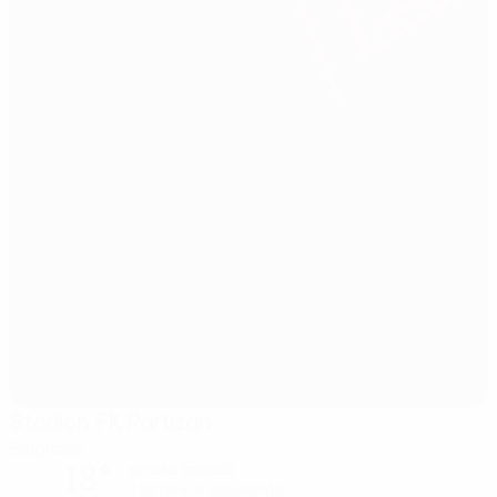
Stadion FK Partizan
Belgrado
18°
serata limpida
Il terreno è eccellente