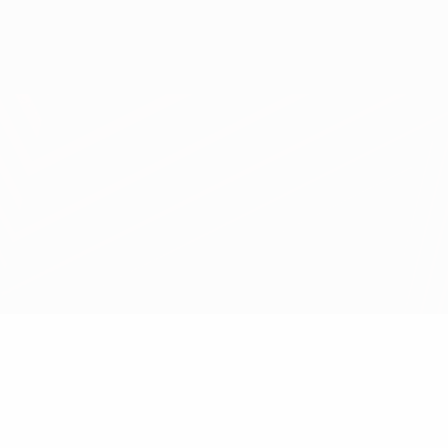
Scarica