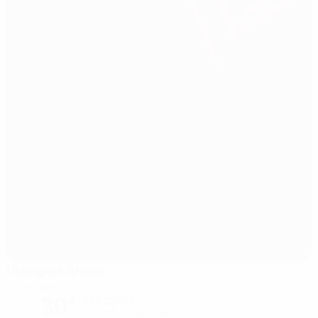
Hisingen Arena
Goteborg
30°
Soleggiato
Il terreno è eccellente