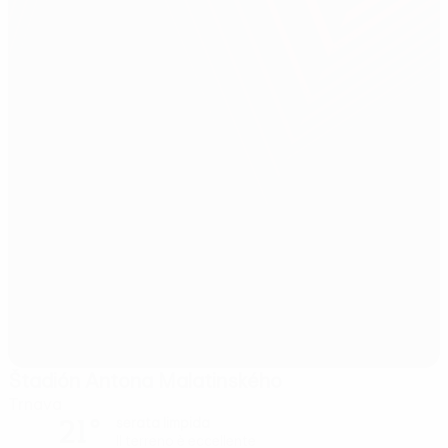
Štadión Antona Malatinského
Trnava
21°
serata limpida
Il terreno è eccellente