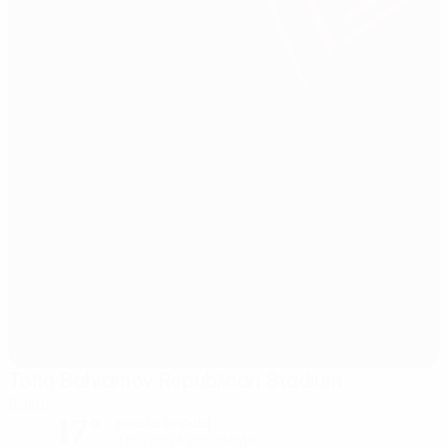
Tofiq Bahramov Republican Stadium
Baku
17°
serata limpida
Il terreno è eccellente