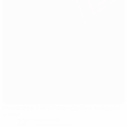
Fenerbahçe Şükrü Saracoğlu Spor Kompleksi
Istanbul
22°
serata limpida
Il terreno è eccellente