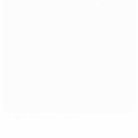
Georgi Asparuhov Stadium
Sofia
32°
serata limpida
Il terreno è eccellente