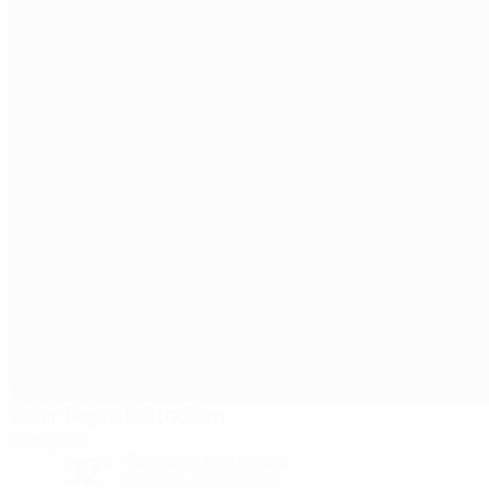
Zahir Pajaziti Stadium
Podujevo
32°
Parzialmente nuvoloso
Il terreno è eccellente