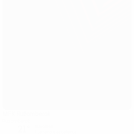
MFK Ružomberok
Ruzomberok
21°
Nuvoloso
Il terreno è eccellente