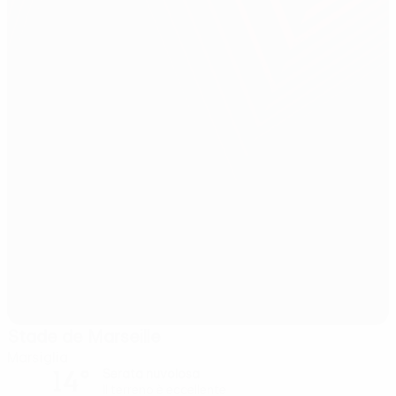
Stade de Marseille
Marsiglia
14°
Serata nuvolosa
Il terreno è eccellente