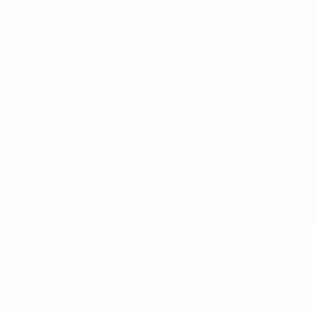
Scarica