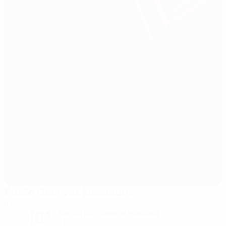
Stadio Georgios Karaiskakis
Il Pireo
10°
Serata parzialmente nuvolosa
Il terreno è eccellente