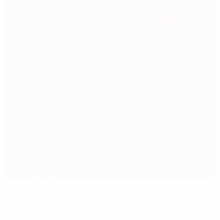
Ibrox Stadium
Glasgow
8°
Serata nuvolosa
Il terreno è eccellente