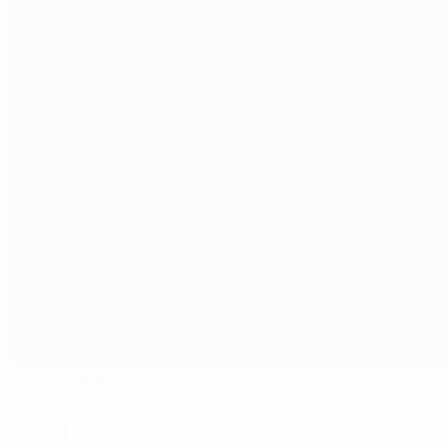
OL Stadium
Décines
19°
Soleggiato
Il terreno è eccellente