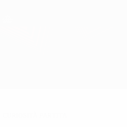
Passa
al
contenuto
UEFA Europa League Ufficiale
Scarica
principale
Risultati e statistiche live
UEFA Europa League
Galatasaray vs Lazio
Sommario
Aggiornamenti
Info partita
Curiosità partita