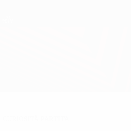
Passa
al
contenuto
UEFA Europa League Ufficiale
principale
Risultati e statistiche live
UEFA Europa League
Tottenham vs Maccabi Haifa
Sommario
Aggiornamenti
Info partita
Curiosità partita