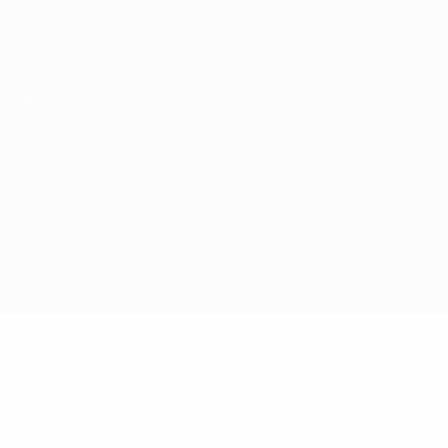
Scarica